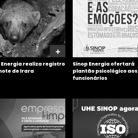
 Energia realiza registro
Sinop Energia ofertará
lhote de Irara
plantão psicológico aos
funcionários