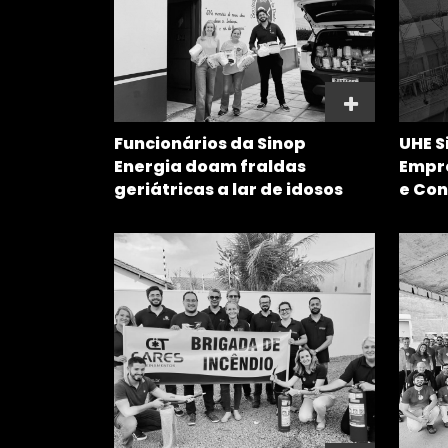
Funcionários da Sinop
UHE S
Energia doam fraldas
Empre
geriátricas a lar de idosos
e Con