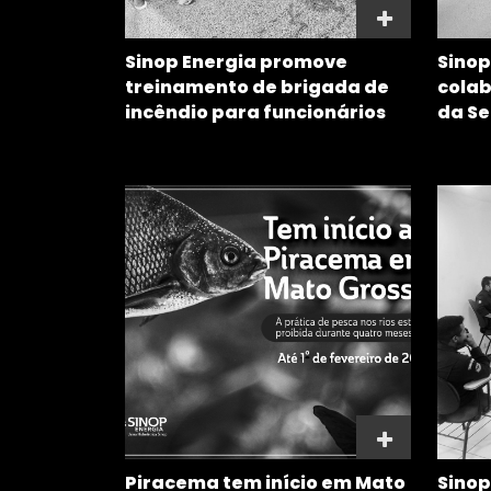
Sinop Energia promove
Sinop
treinamento de brigada de
colab
incêndio para funcionários
da S
Piracema tem início em Mato
Sinop