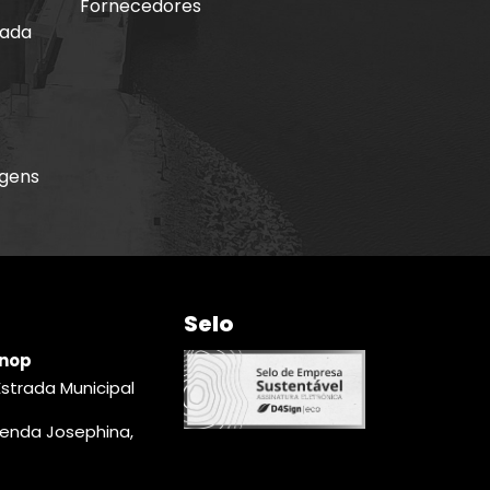
Fornecedores
mada
agens
Selo
inop
Estrada Municipal
zenda Josephina,