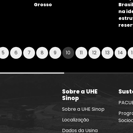
Grosso
Brasi
na id
estru
reser
5
6
7
8
9
10
11
12
13
14
Sobre a UHE
Sust
Sinop
PACU
Sobre a UHE Sinop
Progr
Localização
Socio
Dados da Usina