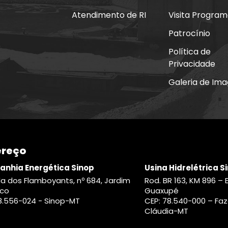
Atendimento de RI
Visita Progra
Patrocínio
Política de
Privacidade
Galeria de Im
ereço
nhia Energética Sinop
Usina Hidrelétrica S
a dos Flamboyants, nº 684, Jardim
Rod. BR 163, KM 896 – 
ico
Guaxupé
8.556-024 - Sinop-MT
CEP: 78.540-000 – Fa
Cláudia-MT