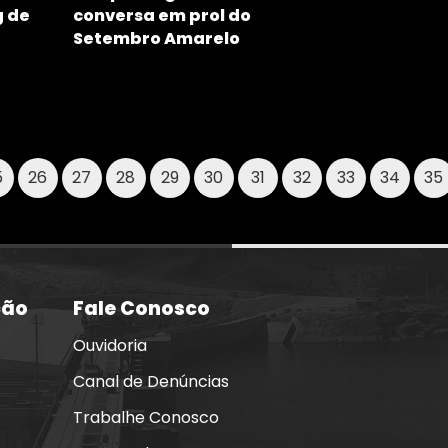
g de
conversa em prol do
Setembro Amarelo
5
26
27
28
29
30
31
32
33
34
35
ção
Fale Conosco
Ouvidoria
Canal de Denúncias
Trabalhe Conosco