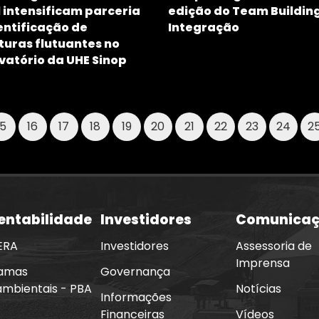
l intensificam parceria
edição do Team Buildin
entificação de
Integração
turas flutuantes no
vatório da UHE Sinop
15
16
17
18
19
20
21
22
23
24
2
entabilidade
Investidores
Comunica
ERA
Investidores
Assessoria de
Imprensa
amas
Governança
ambientais - PBA
Notícias
Informações
Financeiras
Vídeos