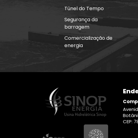
Túnel do Tempo
Segurança da
barragem
Comercialização de
energia
End
Compa
Avenid
Botân
CEP: 7