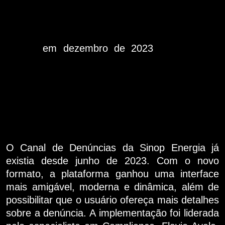
medidas que fazem parte do Pacto Empresarial
pela Integridade e Contra a Corrupção do
Instituto Ethos, do qual a empresa se tornou
adepta
em dezembro de 2023
. A ação tem
como objetivo reforçar entre os funcionários e
terceirizados o compromisso com o Código de
Conduta e as boas práticas da companhia. O
canal é um ambiente totalmente seguro,
garante o anonimato e mantém todas as
informações protegidas.
O Canal de Denúncias da Sinop Energia já
existia desde junho de 2023. Com o novo
formato, a plataforma ganhou uma interface
mais amigável, moderna e dinâmica, além de
possibilitar que o usuário ofereça mais detalhes
sobre a denúncia. A implementação foi liderada