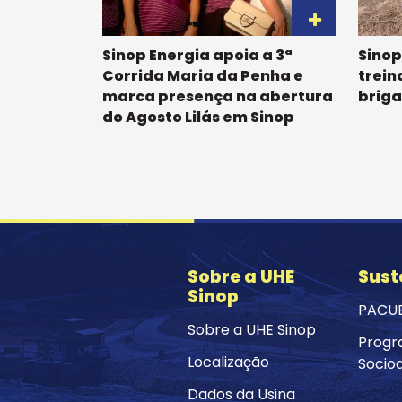
Sinop Energia apoia a 3ª
Sinop
Corrida Maria da Penha e
trein
marca presença na abertura
briga
do Agosto Lilás em Sinop
Sobre a UHE
Sust
Sinop
PACU
Sobre a UHE Sinop
Progr
Localização
Socio
Dados da Usina