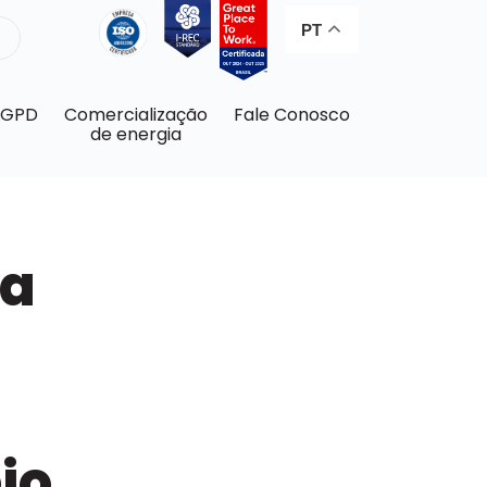
PT
LGPD
Comercialização
Fale Conosco
de energia
ça
io