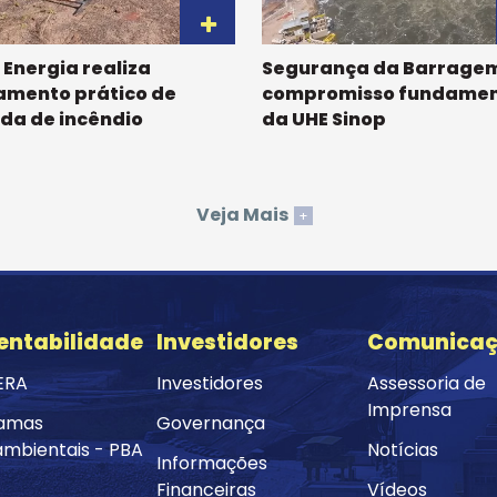
 Energia realiza
Segurança da Barragem
amento prático de
compromisso fundamen
da de incêndio
da UHE Sinop
Veja Mais
+
entabilidade
Investidores
Comunica
ERA
Investidores
Assessoria de
Imprensa
amas
Governança
ambientais - PBA
Notícias
Informações
Financeiras
Vídeos