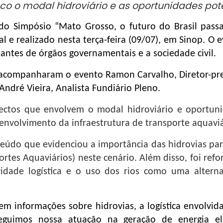
co o modal hidroviário e as oportunidades pot
 do Simpósio “Mato Grosso, o futuro do Brasil passa
l e realizado nesta terça-feira (09/07), em Sinop. O 
antes de órgãos governamentais e a sociedade civil.
acompanharam o evento Ramon Carvalho, Diretor-pr
 André Vieira, Analista Fundiário Pleno.
ectos que envolvem o modal hidroviário e oportuni
envolvimento da infraestrutura de transporte aquaviá
teúdo que evidenciou a importância das hidrovias pa
rtes Aquaviários) neste cenário. Além disso, foi refo
vidade logística e o uso dos rios como uma altern
em informações sobre hidrovias, a logística envolvida 
guimos nossa atuação na geração de energia el