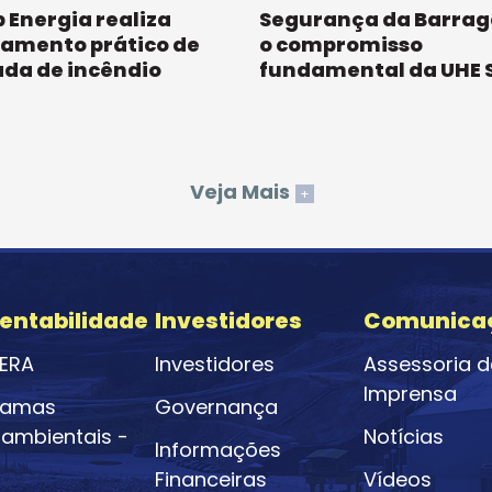
 Energia realiza
Segurança da Barra
namento prático de
o compromisso
ada de incêndio
fundamental da UHE 
Veja Mais
+
entabilidade
Investidores
Comunica
ERA
Investidores
Assessoria d
Imprensa
ramas
Governança
ambientais -
Notícias
Informações
Financeiras
Vídeos