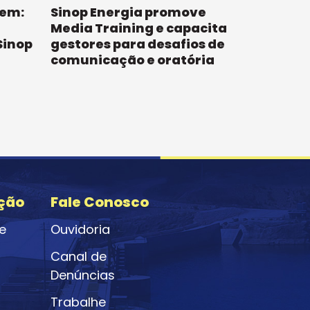
gem:
Sinop Energia promove
Media Training e capacita
Sinop
gestores para desafios de
comunicação e oratória
ção
Fale Conosco
e
Ouvidoria
Canal de
Denúncias
Trabalhe