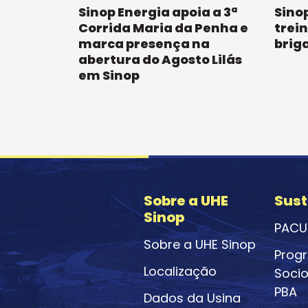
Sinop Energia apoia a 3ª
Sinop
Corrida Maria da Penha e
trei
marca presença na
brig
abertura do Agosto Lilás
em Sinop
Sobre a UHE
Sust
Sinop
PACU
Sobre a UHE Sinop
Prog
Localização
Socio
PBA
Dados da Usina