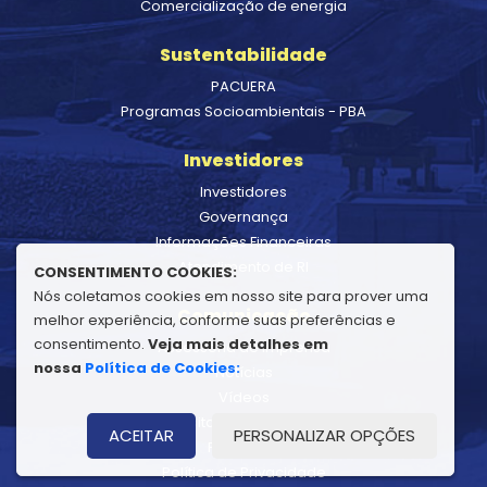
Comercialização de energia
Sustentabilidade
PACUERA
Programas Socioambientais - PBA
Investidores
Investidores
Governança
Informações Financeiras
Atendimento de RI
CONSENTIMENTO COOKIES:
Nós coletamos cookies em nosso site para prover uma
Comunicação
melhor experiência, conforme suas preferências e
consentimento.
Veja mais detalhes em
Assessoria de Imprensa
nossa
Política de Cookies:
Notícias
Vídeos
Visita Programada
ACEITAR
PERSONALIZAR OPÇÕES
Patrocínio
Política de Privacidade