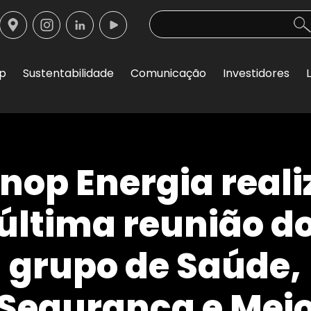
op
Sustentabilidade
Comunicação
Investidores
inop Energia reali
última reunião d
grupo de Saúde,
Segurança e Mei