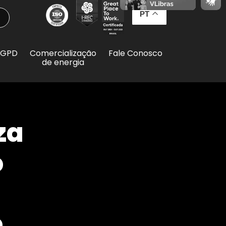
PT
LGPD
Comercialização
Fale Conosco
de energia
za
o
o