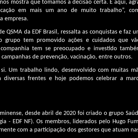
os mostra que tomamos a decisão certa. E aqui, agra
dicação em mais um ano de muito trabalho”, com
da empresa.
 QSMA da EDF Brasil, ressalta as conquistas e faz u
o grupo tem promovido ações e cuidados que vã
 companhia tem se preocupado e investido també
 campanhas de prevenção, vacinação, entre outros.
r si. Um trabalho lindo, desenvolvido com muitas mã
 diversas frentes e hoje podemos celebrar a mar
inense, desde abril de 2020 foi criado o grupo Saú
ia - EDF NF). Os membros, liderados pelo Hugo Fumi
mente com a participação dos gestores que atuam na