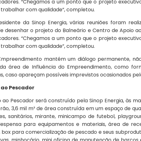
cadores. “Chegamos a um ponto que o projeto executivo 
trabalhar com qualidade”, completou.
sidente da Sinop Energia, várias reuniões foram rea
 de desenhar o projeto do Balneário e Centro de Apoio 
cadores. “Chegamos a um ponto que o projeto executivo 
trabalhar com qualidade”, completou.
o Empreendimento mantém um diálogo permanente, nã
a área de Influência do Empreendimento, como form
s, caso apareçam possíveis imprevistos ocasionados pel
o ao Pescador
 ao Pescador será construído pela Sinop Energia, às mar
erão, 3,6 mil m² de área construída em um espaço de qu
ues, sanitários, mirante, minicampo de futebol, playgro
despensa para equipamentos e materiais, área de rec
as, box para comercialização de pescado e seus subprod
vivas, minhocário, mini oficina de manutenção de barco