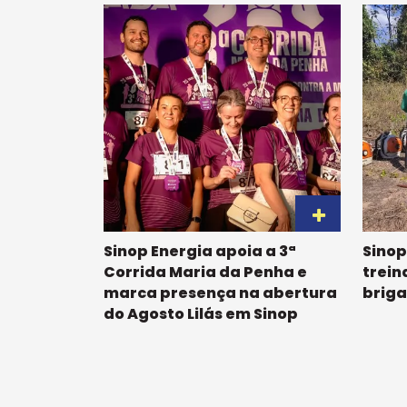
Sinop Energia apoia a 3ª
Sinop
Corrida Maria da Penha e
trein
marca presença na abertura
briga
do Agosto Lilás em Sinop