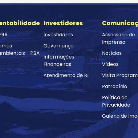
entabilidade
Investidores
Comunica
ERA
Investidores
Assessoria de
Imprensa
amas
Governança
ambientais - PBA
Notícias
Informações
Financeiras
Vídeos
Atendimento de RI
Visita Progra
Patrocínio
Política de
Privacidade
Galeria de Im