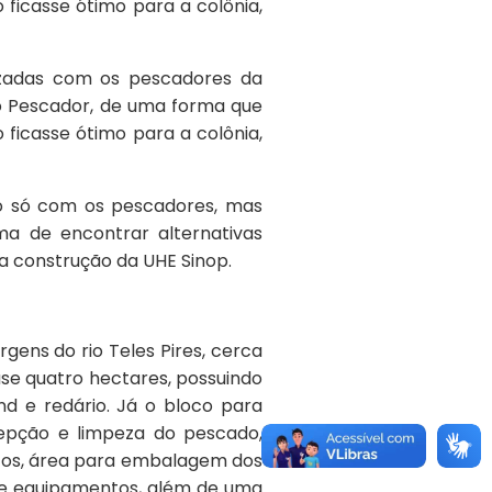
ficasse ótimo para a colônia,
lizadas com os pescadores da
ao Pescador, de uma forma que
ficasse ótimo para a colônia,
o só com os pescadores, mas
a de encontrar alternativas
a construção da UHE Sinop.
gens do rio Teles Pires, cerca
ase quatro hectares, possuindo
und e redário. Já o bloco para
epção e limpeza do pescado,
utos, área para embalagem dos
s e equipamentos, além de uma