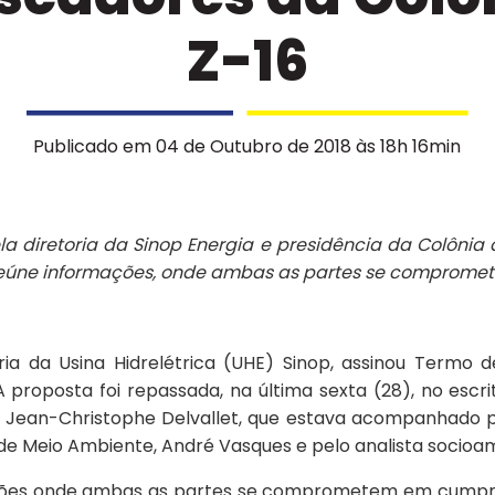
Z-16
Publicado em 04 de Outubro de 2018 às 18h 16min
a diretoria da Sinop Energia e presidência da Colônia 
e reúne informações, onde ambas as partes se comprome
ária da Usina Hidrelétrica (UHE) Sinop, assinou Term
A proposta foi repassada, na última sexta (28), no esc
te, Jean-Christophe Delvallet, que estava acompanhado p
 de Meio Ambiente, André Vasques e pelo analista socioam
es onde ambas as partes se comprometem em cumprir v