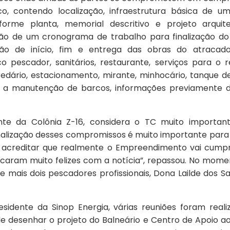
o, contendo localização, infraestrutura básica de 
orme planta, memorial descritivo e projeto arquit
ção de um cronograma de trabalho para finalização do
ão de início, fim e entrega das obras do atracado
co pescador, sanitários, restaurante, serviços para o r
, redário, estacionamento, mirante, minhocário, tanque 
m a manutenção de barcos, informações previamente 
ente da Colônia Z-16, considera o TC muito importa
malização desses compromissos é muito importante para
acreditar que realmente o Empreendimento vai cumpr
caram muito felizes com a notícia”, repassou. No mome
mais dois pescadores profissionais, Dona Lailde dos San
sidente da Sinop Energia, várias reuniões foram rea
 de desenhar o projeto do Balneário e Centro de Apoio 