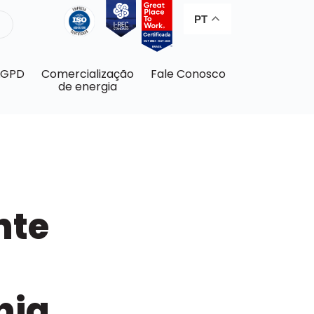
PT
LGPD
Comercialização
Fale Conosco
de energia
nte
nia