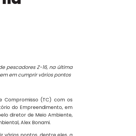
de pescadores Z-16, na última
tem em cumprir vários pontos
o de Compromisso (TC) com os
ritório do Empreendimento, em
elo diretor de Meio Ambiente,
biental, Alex Bonami.
ários pontos, dentre eles, a