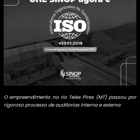
O empreendimento no rio Teles Pires (MT) passou por
rigoroso processo de auditorias interna e externa
As equipes que atuam na Usina Hidrelétrica (UHE)
Sinop celebraram, nesta sexta-feira (24/11), a
conquista da recomendação à certificação ISO