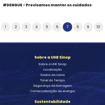
#DENGUE - Precisamos manter os cuidados
1
2
3
4
5
6
7
8
9
10
Sobre a UHE Sinop
Sobre a UHE Sinop
Localização
Dados da Usina
Túnel do Tempo
Segurança da barragem
Comercialização de energia
Sustentabilidade