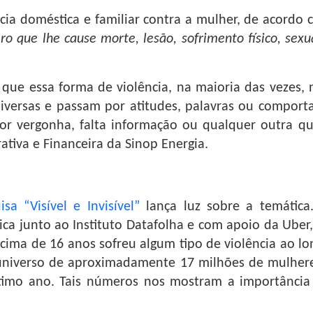
ncia doméstica e familiar contra a mulher, de acordo 
 que lhe cause morte, lesão, sofrimento físico, sexu
ue essa forma de violência, na maioria das vezes, n
diversas e passam por atitudes, palavras ou comport
por vergonha, falta informação ou qualquer outra que
rativa e Financeira da Sinop Energia.
isa “Visível e Invisível”
lança luz sobre a temátic
lica junto ao Instituto Datafolha e com apoio da Ube
acima de 16 anos sofreu algum tipo de violência ao l
niverso de aproximadamente 17 milhões de mulheres 
timo ano.
Tais números nos mostram a importância 