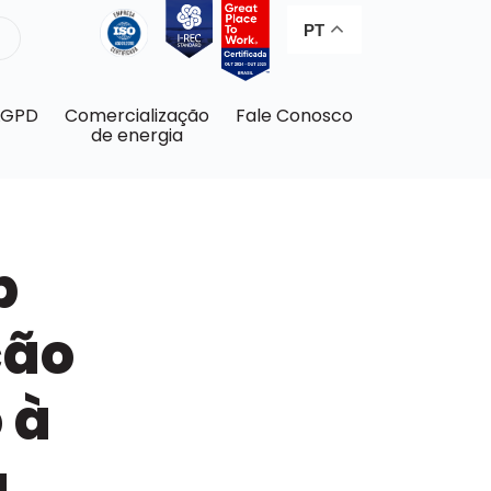
PT
LGPD
Comercialização
Fale Conosco
de energia
p
ção
 à
a